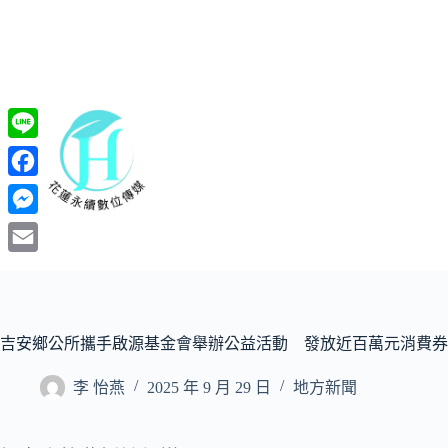
跳
至
主
要
內
容
L
i
F
n
a
M
e
c
e
E
e
s
m
b
s
a
o
吉安鄉公所攜手啟源基金會舉辦公益活動 發放近百萬元消費券
e
i
o
n
l
李 怡燕
2025 年 9 月 29 日
地方新聞
k
g
e