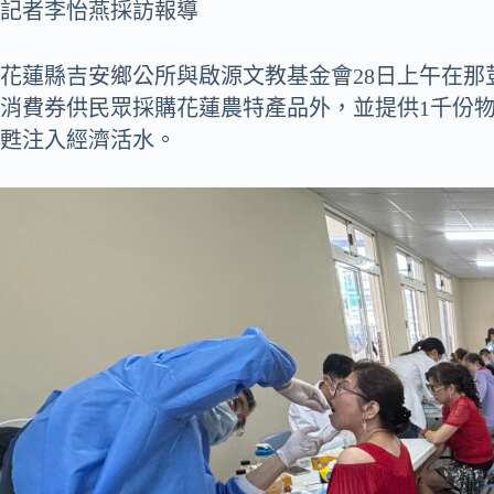
記者李怡燕採訪報導
r
花蓮縣吉安鄉公所與啟源文教基金會28日上午在那
消費券供民眾採購花蓮農特產品外，並提供1千份
甦注入經濟活水。