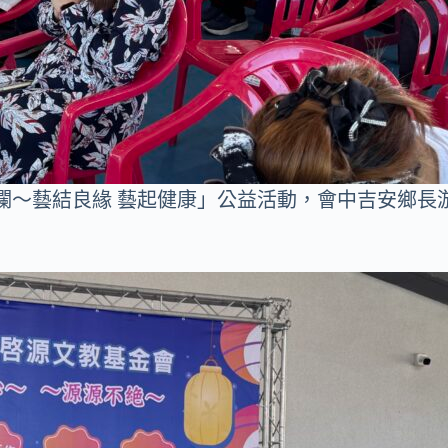
瀾～藝結良緣 藝起健康」公益活動，會中吉安鄉長