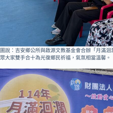
圖說：吉安鄉公所與啟源文教基金會合辦「月滿洄
眾大家雙手合十為光復鄉民祈福，氣氛相當溫馨。