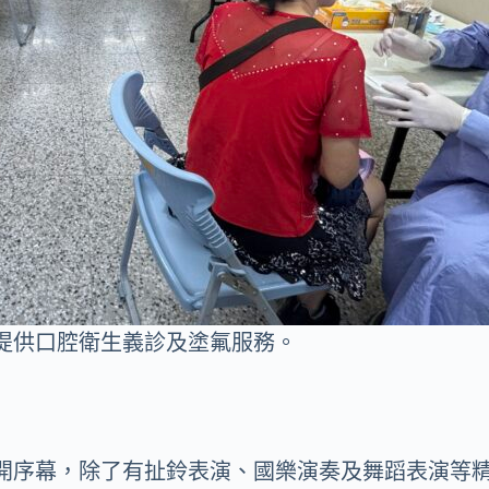
提供口腔衛生義診及塗氟服務。
開序幕，除了有扯鈴表演、國樂演奏及舞蹈表演等