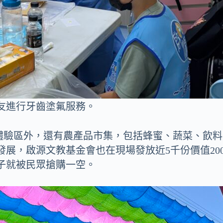
友進行牙齒塗氟服務。
Y體驗區外，還有農產品市集，包括蜂蜜、蔬菜、飲
展，啟源文教基金會也在現場發放近5千份價值20
子就被民眾搶購一空。