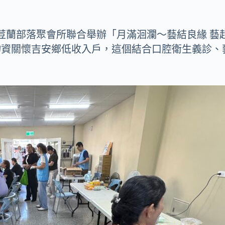
荳蘭部落聚會所聯合舉辦「月滿洄瀾～藝結良緣 藝起
物資關懷吉安鄉低收入戶，這個結合口腔衛生義診、